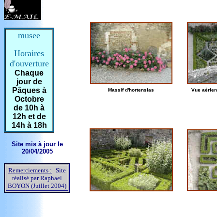
musee
Horaires
d'ouverture
Chaque
jour de
Pâques à
Massif d'hortensias
Vue aérien
Octobre
de 10h à
12h et de
14h à 18h
Site mis à jour le
20/04/2005
Remerciements :
Site
réalisé par Raphael
BOYON (Juillet 2004)