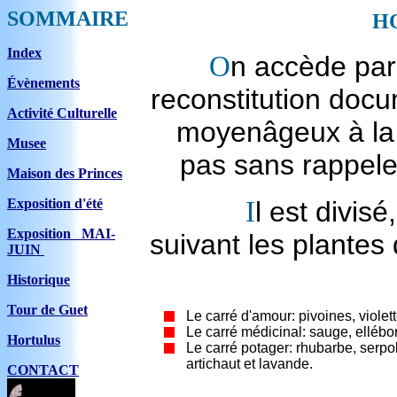
SOMMAIRE
H
Index
O
n accède par 
Évènements
reconstitution docu
Activité Culturelle
moyenâgeux à la 
Musee
pas sans rappeler
Maison des Princes
Exposition d'été
I
l est divis
Exposition MAI-
suivant les plantes 
JUIN
Historique
Tour de Guet
Le carré d'amour: pivoines, violette
Le carré médicinal: sauge, ellébo
Hortulus
Le carré potager: rhubarbe, serpole
artichaut et lavande.
CONTACT